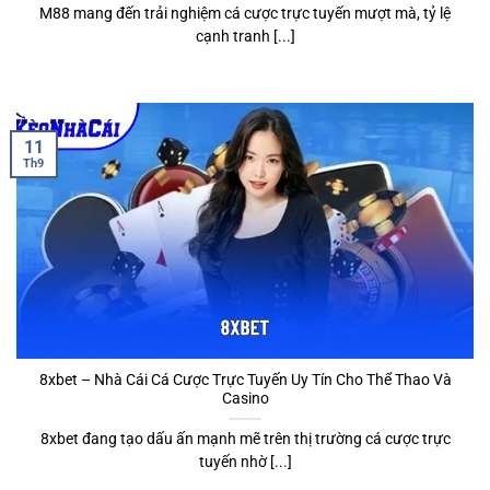
M88 mang đến trải nghiệm cá cược trực tuyến mượt mà, tỷ lệ
cạnh tranh [...]
11
Th9
8xbet – Nhà Cái Cá Cược Trực Tuyến Uy Tín Cho Thể Thao Và
Casino
8xbet đang tạo dấu ấn mạnh mẽ trên thị trường cá cược trực
tuyến nhờ [...]