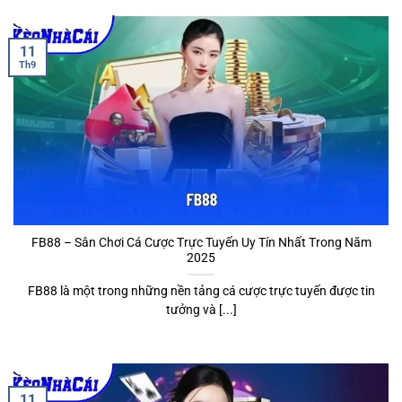
11
Th9
FB88 – Sân Chơi Cá Cược Trực Tuyến Uy Tín Nhất Trong Năm
2025
FB88 là một trong những nền tảng cá cược trực tuyến được tin
tưởng và [...]
11