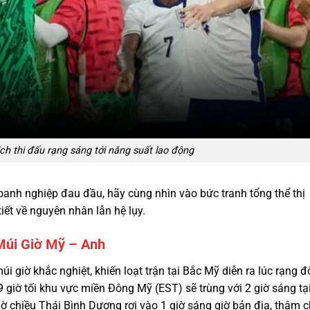
ch thi đấu rạng sáng tới năng suất lao động
 doanh nghiệp đau đầu, hãy cùng nhìn vào bức tranh tổng thể thị
iết về nguyên nhân lẫn hệ lụy.
Múi Giờ Mỹ – Anh
i giờ khắc nghiệt, khiến loạt trận tại Bắc Mỹ diễn ra lúc rạng 
 9 giờ tối khu vực miền Đông Mỹ (EST) sẽ trùng với 2 giờ sáng tạ
iờ chiều Thái Bình Dương rơi vào 1 giờ sáng giờ bản địa, thậm c