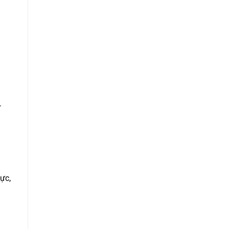
.
ực,