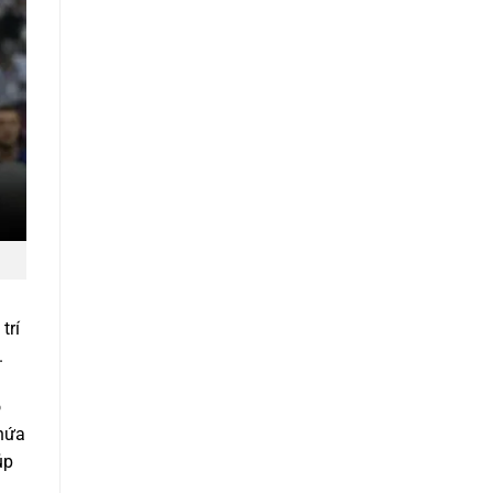
trí
.
o
chứa
úp