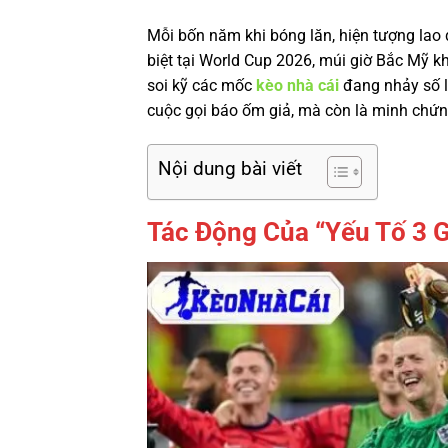
Mỗi bốn năm khi bóng lăn, hiện tượng lao 
biệt tại World Cup 2026, múi giờ Bắc Mỹ 
soi kỹ các mốc
kèo nhà cái
đang nhảy số li
cuộc gọi báo ốm giả, mà còn là minh chứng
Nội dung bài viết
Tác Động Của “Yếu Tố 3 