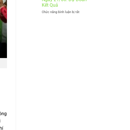
Mặt
Kèo
Kết Quả
Hai
World
Đơn
Chức năng bình luận bị tắt
Cup
ở
Khiếu
2026
Soi
Nại
Kèo
Liên
Hà
Tiếp
Lan
Vs
Thụy
Điển
00h00
Ngày
21/06:
Dự
Đoán
Kết
Quả
đông
i
hí