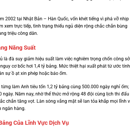
ăm 2002 tại Nhật Bản – Hàn Quốc, vốn khét tiếng vì phá vỡ nhịp
 xem trực tiếp, tình trạng thiếu ngủ diện rộng chắc chắn bùng
ng triệu công dân.
ảng Năng Suất
 là đà suy giảm hiệu suất làm việc nghiêm trọng chốn công sở
nguy cơ bốc hơi 1,4 tỷ bảng. Mức thiệt hại xuất phát từ ước tính
n sự ồ ạt xin phép hoặc báo ốm.
2 từng làm Anh tiêu tốn 1,2 tỷ bảng cùng 500.000 ngày nghỉ ốm;
ngày. Năm nay, nhờ thể thức mở rộng 48 đội cùng lịch thi đấu
hắc chắn tăng vọt. Làn sóng vắng mặt sẽ lan tỏa khắp mọi lĩnh v
h ngân hàng.
 Bảng Của Lĩnh Vực Dịch Vụ