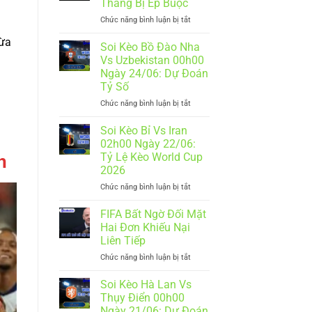
Thắng Bị Ép Buộc
Chức năng bình luận bị tắt
ở
Xu
vừa
Hướng
Soi Kèo Bồ Đào Nha
Phản
Vs Uzbekistan 00h00
Lưới
Ngày 24/06: Dự Đoán
World
Tỷ Số
Cup
2026
Chức năng bình luận bị tắt
ở
|
Soi
Bàn
Kèo
Soi Kèo Bỉ Vs Iran
Thắng
Bồ
02h00 Ngày 22/06:
Bị
Đào
Tỷ Lệ Kèo World Cup
h
Ép
Nha
2026
Buộc
Vs
Uzbekistan
Chức năng bình luận bị tắt
ở
00h00
Soi
Ngày
Kèo
FIFA Bất Ngờ Đối Mặt
24/06:
Bỉ
Hai Đơn Khiếu Nại
Dự
Vs
Liên Tiếp
Đoán
Iran
Chức năng bình luận bị tắt
Tỷ
ở
02h00
Số
FIFA
Ngày
Bất
22/06:
Soi Kèo Hà Lan Vs
Ngờ
Tỷ
Thụy Điển 00h00
Đối
Lệ
Ngày 21/06: Dự Đoán