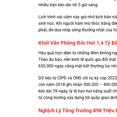
nhiều trận kéo dài tới 5 giờ sáng.
Lịch trình oái oăm này gợi nhớ kịch bản n
sinh học. Khi người hâm mộ thức trắng đêm
phát, đe dọa nhịp sống thường nhật của hà
Khối Văn Phòng Bốc Hơi 1,4 Tỷ B
Hậu quả trực diện từ những đêm không ngủ
Theo dự báo, nền kinh tế quốc gia đối mặt 
650.000 ngày vắng mặt bất thường lúc nhâ
Dữ liệu từ CIPD và ONS chỉ ra, kỳ cúp 202
còn năm 2018 ghi nhận 300.000 – 400.000 
kéo dài 39 ngày, tỷ lệ hao hụt năng suất c
từ công trường xây dựng tới quầy giao dịc
Nghịch Lý Tăng Trưởng 898 Triệu