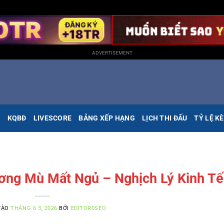
ADVERTISEMENT
I
KQBĐ
LIVESCORE
BẢNG XẾP HẠNG
LỊCH THI ĐẤU
TỶ LỆ K
ơng Mù Mất Ngủ – Nghịch Lý Kinh Tế
VÀO
THÁNG 6 3, 2026
BỞI
EDITOR0SEO