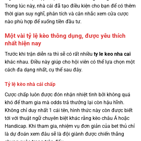
Trong lúc này, nhà cái đã tạo điều kiện cho bạn để có thêm
thời gian suy nghĩ, phân tích và cân nhắc xem cửa cược
nào phù hợp để xuống tiền đầu tư.
Một vài tỷ lệ kèo thông dụng, được yêu thích
nhất hiện nay
Trước khi trận diễn ra thì sẽ có rất nhiều
ty le keo nha cai
khác nhau. Điều này giúp cho hội viên có thể lựa chọn một
cách đa dạng nhất, cụ thể sau đây.
Tỷ lệ kèo nhà cái chấp
Cược chấp luôn được đón nhận nhiệt tình bởi không quá
khó để tham gia mà odds trả thưởng lại còn hậu hĩnh.
Không chỉ duy nhất 1 cái tên, hình thức này còn được biết
tới với thuật ngữ chuyên biệt khác rằng kèo châu Á hoặc
Handicap. Khi tham gia, nhiệm vụ đơn giản của bet thủ chỉ
là dự đoán xem đâu sẽ là đội giành được chiến thắng