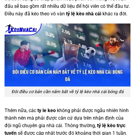
đấu sẽ bao gồm rất nhiều dữ liệu để hội viên có thể đầu tư.
Điều này đã kéo theo vô vàn
tỷ lệ kèo nhà cái
khác ra đời.
Đôi điều cơ bản cần nắm bắt về tỷ lệ kèo nhà cái bóng đá
Thêm nữa, các
ty le keo
không phải được ngẫu nhiên hình
thành nên mà phải được căn cứ dựa trên nhận định của
đội ngũ chuyên gia nhà cái. Thông thường,
tỷ lệ kèo trực
tuyến
sẽ được cập nhật trước đó khoảng thời gian 1 tuần.