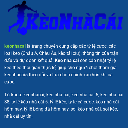
keonhacai
là trang chuyên cung cấp các tỷ lệ cược, các
loại kèo (Châu Á, Châu Âu, kèo tải xỉu), thông tin của trận
đấu và dự đoán kết quả.
Keo nha cai
còn cập nhật tỷ lệ
kèo theo thời gian thực tế, giúp cho người chơi tham gia
keonhacai5 theo dõi và lựa chọn chính xác hơn khi cá
cược.
Từ khóa: keonhacai, kèo nhà cái, kèo nhà cái 5, kèo nhà cái
88, tỷ lệ kèo nhà cái 5, tỷ lệ kèo, tỷ lệ cá cược, kèo nhà cái
hôm nay, tỷ lệ bóng đá hôm nay, soi kèo nhà cái, soi kèo,
nhà cái uy tín.