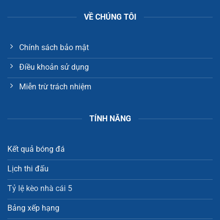
VỀ CHÚNG TÔI
Chính sách bảo mật
Điều khoản sử dụng
Miễn trừ trách nhiệm
TÍNH NĂNG
Kết quả bóng đá
Lịch thi đấu
Tỷ lệ kèo nhà cái 5
Bảng xếp hạng