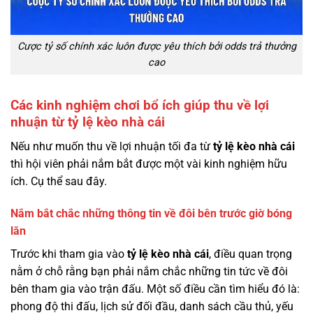
Cược tỷ số chính xác luôn được yêu thích bởi odds trả thưởng
cao
Các kinh nghiệm chơi bổ ích giúp thu về lợi
nhuận từ tỷ lệ kèo nhà cái
Nếu như muốn thu về lợi nhuận tối đa từ
tỷ lệ kèo nhà cái
thì hội viên phải nắm bắt được một vài kinh nghiệm hữu
ích. Cụ thể sau đây.
Nắm bắt chắc những thông tin về đôi bên trước giờ bóng
lăn
Trước khi tham gia vào
tỷ lệ kèo nhà cái
, điều quan trọng
nằm ở chỗ rằng bạn phải nắm chắc những tin tức về đôi
bên tham gia vào trận đấu. Một số điều cần tìm hiểu đó là:
phong độ thi đấu, lịch sử đối đầu, danh sách cầu thủ, yếu