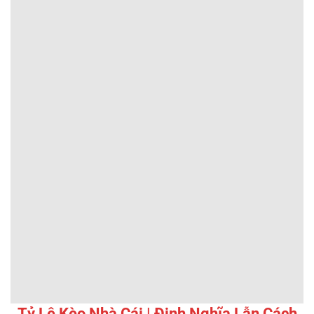
Tỷ Lệ Kèo Nhà Cái | Định Nghĩa Lẫn Cách