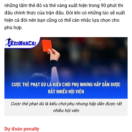
những tấm thẻ đỏ và thẻ vàng xuất hiện trong 90 phút thi
đấu chính thức của trận đấu. Đôi khi có những lúc sẽ xuất
hiện cả đôi nên bạn cũng có thể cân nhắc lựa chọn cho
phù hợp.
Cược thẻ phạt dù là kiểu chơi phụ nhưng hấp dẫn được rất
nhiều hội viên
Dự đoán penalty