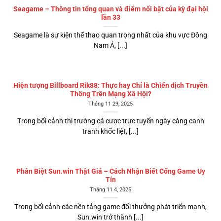
Seagame – Thông tin tổng quan và điểm nổi bật của kỳ đại hội
lần 33
Seagame là sự kiện thể thao quan trọng nhất của khu vực Đông
Nam Á, [...]
Hiện tượng Billboard Rik88: Thực hay Chỉ là Chiến dịch Truyền
Thông Trên Mạng Xã Hội?
Tháng 11 29, 2025
Trong bối cảnh thị trường cá cược trực tuyến ngày càng cạnh
tranh khốc liệt, [...]
Phân Biệt Sun.win Thật Giả – Cách Nhận Biết Cổng Game Uy
Tín
Tháng 11 4, 2025
Trong bối cảnh các nền tảng game đổi thưởng phát triển mạnh,
Sun.win trở thành [...]