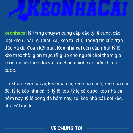
Dự
Đoán
Kết
Quả
keonhacai
là trang chuyên cung cấp các tỷ lệ cược, các
loại kèo (Châu Á, Châu Âu, kèo tải xỉu), thông tin của trận
đấu và dự đoán kết quả.
Keo nha cai
còn cập nhật tỷ lệ
kèo theo thời gian thực tế, giúp cho người chơi tham gia
keonhacai5 theo dõi và lựa chọn chính xác hơn khi cá
cược.
Từ khóa: keonhacai, kèo nhà cái, kèo nhà cái 5, kèo nhà cái
88, tỷ lệ kèo nhà cái 5, tỷ lệ kèo, tỷ lệ cá cược, kèo nhà cái
hôm nay, tỷ lệ bóng đá hôm nay, soi kèo nhà cái, soi kèo,
nhà cái uy tín.
VỀ CHÚNG TÔI