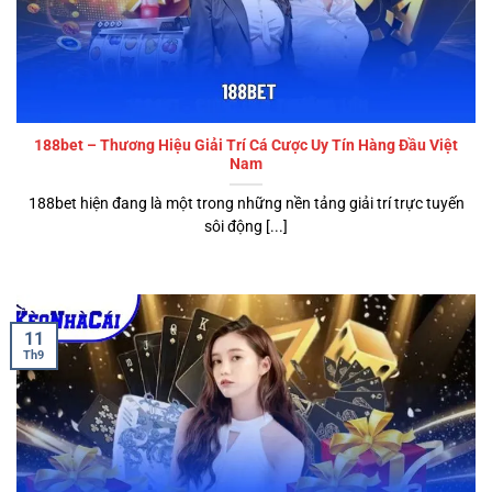
188bet – Thương Hiệu Giải Trí Cá Cược Uy Tín Hàng Đầu Việt
Nam
188bet hiện đang là một trong những nền tảng giải trí trực tuyến
sôi động [...]
11
Th9