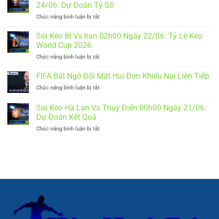
Phản
24/06: Dự Đoán Tỷ Số
Lưới
Chức năng bình luận bị tắt
ở
World
Soi
Cup
Kèo
Soi Kèo Bỉ Vs Iran 02h00 Ngày 22/06: Tỷ Lệ Kèo
2026
Bồ
|
World Cup 2026
Đào
Bàn
Chức năng bình luận bị tắt
ở
Nha
Thắng
Soi
Vs
Bị
Kèo
FIFA Bất Ngờ Đối Mặt Hai Đơn Khiếu Nại Liên Tiếp
Uzbekistan
Ép
Bỉ
00h00
Buộc
Chức năng bình luận bị tắt
ở
Vs
Ngày
FIFA
Iran
24/06:
Bất
Soi Kèo Hà Lan Vs Thụy Điển 00h00 Ngày 21/06:
02h00
Dự
Ngờ
Ngày
Dự Đoán Kết Quả
Đoán
Đối
22/06:
Tỷ
Chức năng bình luận bị tắt
ở
Mặt
Tỷ
Số
Soi
Hai
Lệ
Kèo
Đơn
Kèo
Hà
Khiếu
World
Lan
Nại
Cup
Vs
Liên
2026
Thụy
Tiếp
Điển
00h00
Ngày
21/06: