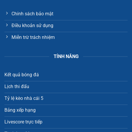
Chính sách bảo mật
Điều khoản sử dụng
Miễn trừ trách nhiệm
TÍNH NĂNG
Kết quả bóng đá
Lịch thi đấu
Tỷ lệ kèo nhà cái 5
Bảng xếp hạng
Livescore trực tiếp