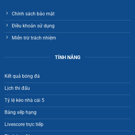
Chính sách bảo mật
Điều khoản sử dụng
Miễn trừ trách nhiệm
TÍNH NĂNG
Kết quả bóng đá
Lịch thi đấu
Tỷ lệ kèo nhà cái 5
Bảng xếp hạng
Livescore trực tiếp