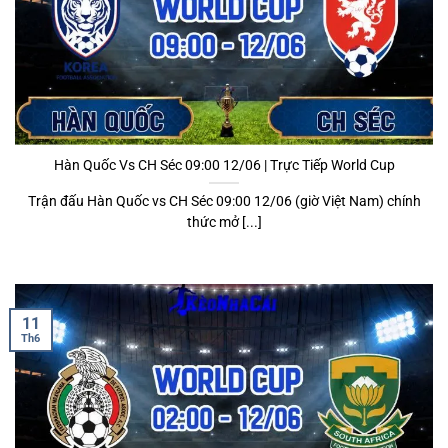
Hàn Quốc Vs CH Séc 09:00 12/06 | Trực Tiếp World Cup
Trận đấu Hàn Quốc vs CH Séc 09:00 12/06 (giờ Việt Nam) chính
thức mở [...]
11
Th6