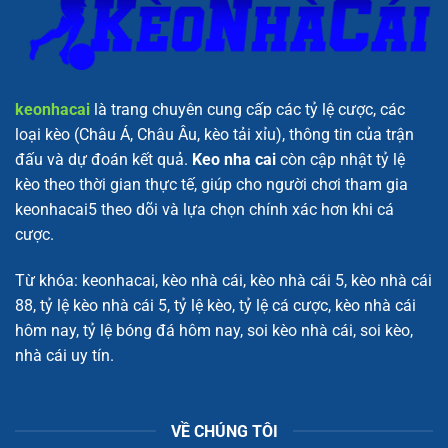
Dự
Đoán
Kết
Quả
keonhacai
là trang chuyên cung cấp các tỷ lệ cược, các
loại kèo (Châu Á, Châu Âu, kèo tải xỉu), thông tin của trận
đấu và dự đoán kết quả.
Keo nha cai
còn cập nhật tỷ lệ
kèo theo thời gian thực tế, giúp cho người chơi tham gia
keonhacai5 theo dõi và lựa chọn chính xác hơn khi cá
cược.
Từ khóa: keonhacai, kèo nhà cái, kèo nhà cái 5, kèo nhà cái
88, tỷ lệ kèo nhà cái 5, tỷ lệ kèo, tỷ lệ cá cược, kèo nhà cái
hôm nay, tỷ lệ bóng đá hôm nay, soi kèo nhà cái, soi kèo,
nhà cái uy tín.
VỀ CHÚNG TÔI