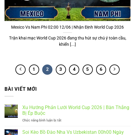
Mexico Vs Nam Phi 02:00 12/06 | Nhận Định World Cup 2026
Trận khai mạc World Cup 2026 đang thu hút sự chú ý toàn cầu,
khiến [...]
1
2
3
4
5
6
BÀI VIẾT MỚI
Xu Hướng Phản Lưới World Cup 2026 | Bàn Thắng
Bị Ép Buộc
Chức năng bình luận bị tắt
ở
Xu
Hướng
Soi Kèo Bồ Đào Nha Vs Uzbekistan 00h00 Ngày