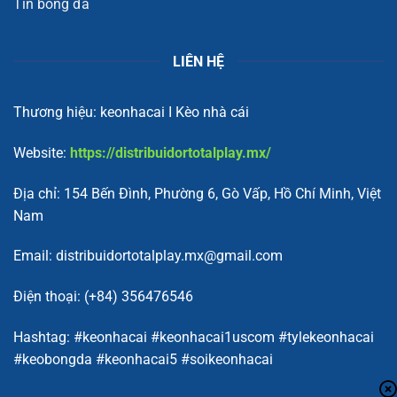
Tin bóng đá
LIÊN HỆ
Thương hiệu: keonhacai Ι Kèo nhà cái
Website:
https://distribuidortotalplay.mx/
Địa chỉ: 154 Bến Đình, Phường 6, Gò Vấp, Hồ Chí Minh, Việt
Nam
Email:
distribuidortotalplay.mx@gmail.com
Điện thoại: (+84) 356476546
Hashtag: #keonhacai #keonhacai1uscom #tylekeonhacai
#keobongda #keonhacai5 #soikeonhacai