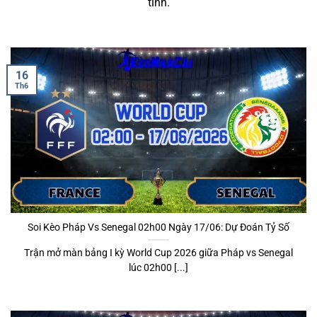
tinh.
16
Th6
Soi Kèo Pháp Vs Senegal 02h00 Ngày 17/06: Dự Đoán Tỷ Số
Trận mở màn bảng I kỳ World Cup 2026 giữa Pháp vs Senegal
lúc 02h00 [...]