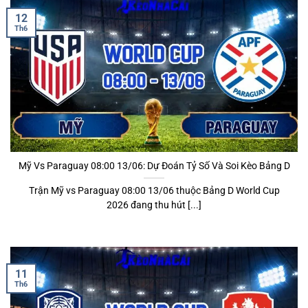
12
Th6
Mỹ Vs Paraguay 08:00 13/06: Dự Đoán Tỷ Số Và Soi Kèo Bảng D
Trận Mỹ vs Paraguay 08:00 13/06 thuộc Bảng D World Cup
2026 đang thu hút [...]
11
Th6